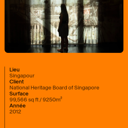
Lieu
Singapour
Client
National Heritage Board of Singapore
Surface
99,566
sq ft
9250
m²
Année
2012